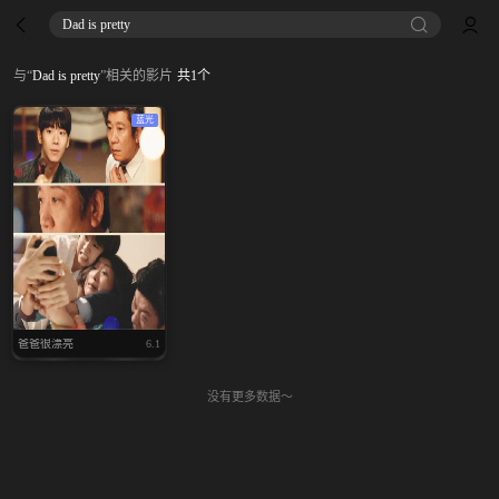
Dad is pretty
与
“
Dad is pretty
”
相关的影片
共
1
个
蓝光
爸爸很漂亮
6.1
没有更多数据～