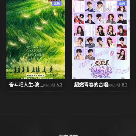
蓝光
蓝光
奋斗吧人生-演...
超燃青春的合唱
6.3
8.2
(0610期)
(0628期)