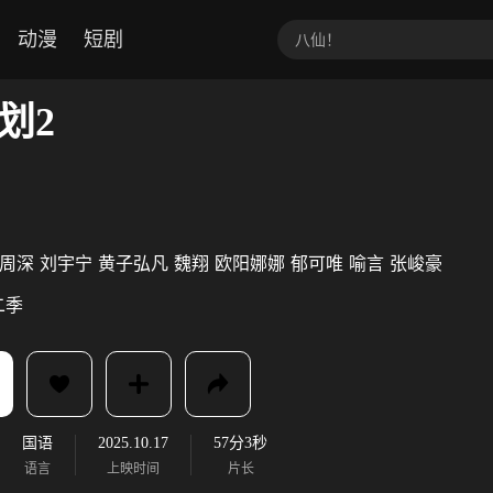
动漫
短剧
划2
周深
刘宇宁
黄子弘凡
魏翔
欧阳娜娜
郁可唯
喻言
张峻豪
二季
国语
2025.10.17
57分3秒
语言
上映时间
片长