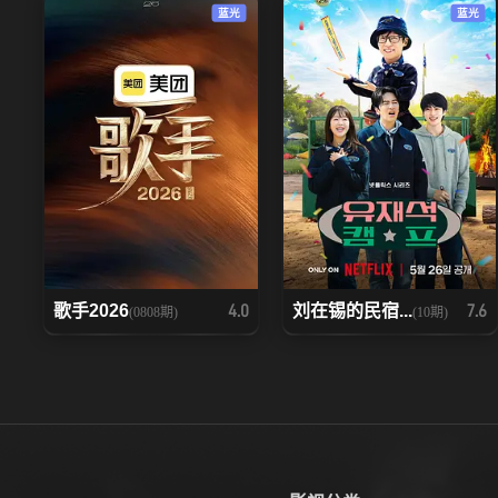
蓝光
蓝光
歌手2026
刘在锡的民宿...
4.0
7.6
(0808期)
(10期)