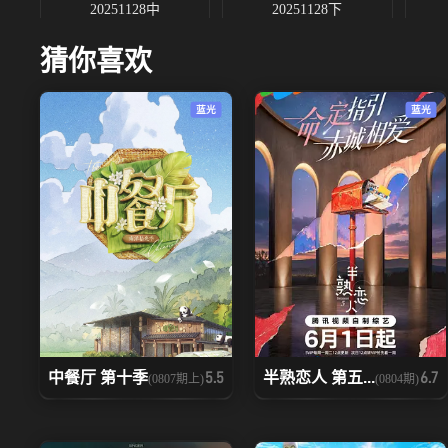
20251128中
20251128下
猜你喜欢
20251205中
20251205下
蓝光
蓝光
20251214中
20251214下
20251219中
20251219下
20251230
20260101
中餐厅 第十季
半熟恋人 第五...
5.5
6.7
(0807期上)
(0804期)