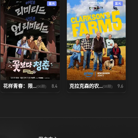
蓝光
蓝光
花样青春：限...
克拉克森的农...
8.4
9.6
(06期)
(08期)