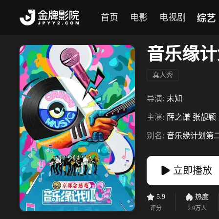
综艺
首页
电影
电视剧
音乐缘计
真人秀
导演:
未知
主演:
薛之谦
张靓颖
别名:
音乐缘计划第
立即播放
5.9
热度
评分
2.9万
人