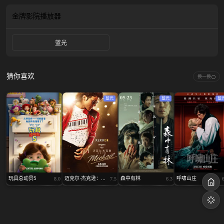
金牌影院
播放器
蓝光
猜你喜欢
换一换
蓝光
蓝光
蓝
玩具总动员5
迈克尔·杰克逊：...
森中有林
呼啸山庄
8.0
7.5
6.3