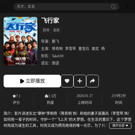
天才，女友
飞行家
剧情
喜剧
导演：
鹏飞
主演：
蒋奇明
李雪琴
董宝石
姜武
杨
别名：
TakeOff
语言：
国语
立即播放
2026.01.17
2小时2分
7.1
1.3万
评分
热度
上映时间
时间
简介：
影片讲述东北“犟种”李明奇（蒋奇明 饰）和他的妻子高雅风（李雪琴 饰）
如何用一辈子的时间，守护一个“飞上天”的大梦想。在生活的重压下，这个梦想
时而成为谋生的工具，时而又成为照亮绝境的唯一光芒。为了托起
沉甸甸的生活，李明奇从599米的高空一跃而下，对命运做出勇敢反击。