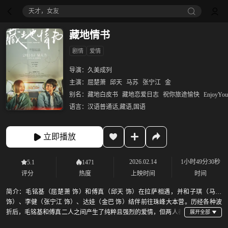
天才，女友
藏地情书
剧情
爱情
导演：
久美成列
主演：
屈楚萧
邱天
马苏
张宁江
金
别名：
藏地白皮书
藏地恋爱日志
祝你旅途愉快
EnjoyYou
语言：
汉语普通话,藏语,国语
立即播放
2026.02.14
1小时49分30秒
5.1
1471
评分
热度
上映时间
时间
简介：
毛铭基（屈楚萧 饰）和傅真（邱天 饰）在拉萨相遇，并和子琪（马苏
饰）、李健（张宁江 饰）、达娃（金巴 饰）结伴前往珠峰大本营。历经各种波
折后，毛铭基和傅真二人之间产生了纯粹且强烈的爱情，但两人都
未在即将结束的旅途前表达爱意，他们最终能否知晓彼此的心意？