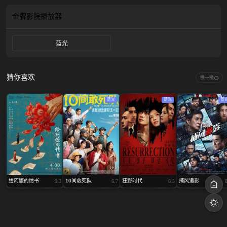
金牌影院
播放器
蓝光
猜你喜欢
换一换
蓝光
蓝光
蓝
给阿嬷的情书
10间敢死队
狂野时代
捕风追影
9.3
6.7
6.5