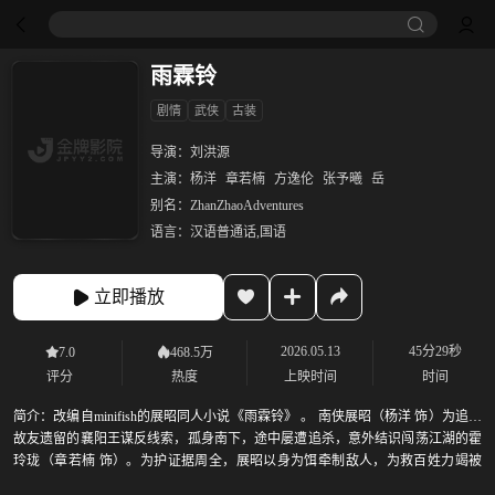
雨霖铃
剧情
武侠
古装
导演：
刘洪源
主演：
杨洋
章若楠
方逸伦
张予曦
岳
别名：
ZhanZhaoAdventures
语言：
汉语普通话,国语
立即播放
2026.05.13
45分29秒
7.0
468.5万
评分
热度
上映时间
时间
简介：
改编自minifish的展昭同人小说《雨霖铃》 。 南侠展昭（杨洋 饰）为追查
故友遗留的襄阳王谋反线索，孤身南下，途中屡遭追杀，意外结识闯荡江湖的霍
玲珑（章若楠 饰）。为护证据周全，展昭以身为饵牵制敌人，为救百姓力竭被
俘。危急时刻，锦毛鼠白玉堂（方逸伦 饰）出手相救。三人联手追查线索，搜集