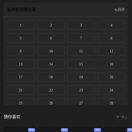
襄阳王勾结黑白两道、鱼肉百姓、里通外敌的罪证，最终挫败其朝野和江湖的阴
谋布局，还江湖正气与百姓安宁。
金牌影院
播放器
排序
1
2
3
4
5
6
7
8
9
10
11
12
13
14
15
16
17
18
19
20
21
22
23
24
25
26
27
28
29
30
31
32
猜你喜欢
换一换
33
34
35
36
蓝光
蓝光
蓝光
蓝