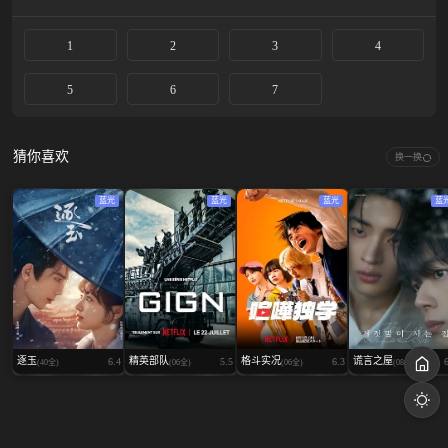
1
2
3
4
5
6
7
猜你喜欢
换一换
蓝光
蓝光
蓝光
蓝
逐玉
精英部队
格斗实况
谎言之屋
6.4
5.5
6.3
(40全)
(06全)
(06全)
(08全)