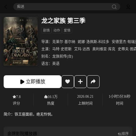
痴迷
龙之家族 第三季
剧情
动作
爱情
导演：
克莱尔·基尔纳
妮娜·洛佩斯-科拉多
安德里杰·帕瑞
主演：
马特·史密斯
艾玛·达西
奥利维亚·库克
史蒂夫·图
别名：
龙族前传(台)
语言：
英语
立即播放
2026.06.21
1小时5分36秒
7.8
16.1万
评分
热度
上映时间
时间
简介：
铁王座面前，绝无怜悯。
金牌影院
播放器
排序