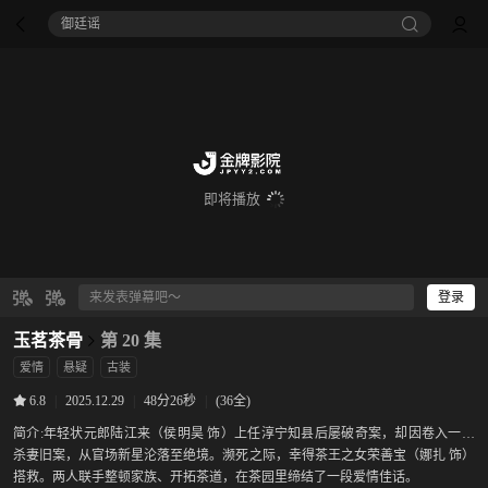
御廷谣‎
即将播放
登录
玉茗茶骨
第 20 集
爱情
悬疑
古装
|
2025.12.29
|
48分26秒
|
(36全)
6.8
简介:
年轻状元郎陆江来（侯明昊 饰）上任淳宁知县后屡破奇案，却因卷入一桩
杀妻旧案，从官场新星沦落至绝境。濒死之际，幸得茶王之女荣善宝（娜扎 饰）
搭救。两人联手整顿家族、开拓茶道，在茶园里缔结了一段爱情佳话。