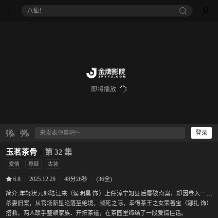
八仙！
即将播放
登录
玉茗茶骨
第 32 集
爱情
悬疑
古装
|
2025.12.29
|
48分26秒
|
(36全)
6.8
简介:
年轻状元郎陆江来（侯明昊 饰）上任淳宁知县后屡破奇案，却因卷入一桩
杀妻旧案，从官场新星沦落至绝境。濒死之际，幸得茶王之女荣善宝（娜扎 饰）
搭救。两人联手整顿家族、开拓茶道，在茶园里缔结了一段爱情佳话。