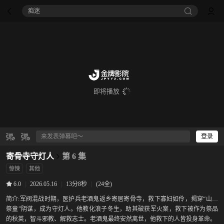
痴迷
即将播放
登录
寄骨寺守灯人
第 6 集
惊悚
其他
|
2026.05.16
|
13分8秒
|
(24全)
6.0
简介:
军阀混战时期，医护兵老酒鬼返乡寄居寄骨寺，救下寡妇如伶，揭穿“山神
祭童”阴谋，成为守灯人。他教化浪子冬生，助其破获军火案，救下被作为祭品
的秋英，智斗邪教、解救志士。老酒鬼最终安然离世，他救下的人皆投身革命。