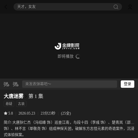
天才，女友
即将播放
登录
大唐迷雾
第 1 集
悬疑
古装
|
2026.05.23
|
23分23秒
|
(25全)
5.8
简介:
大唐狄仁杰（冯绍峰 饰）巡查江南，与段十四（李彧 饰）、楚青岚（邵芸
饰）、林不言（单敬尧 饰）组成神探天团，破解东方志怪元素的奇诡案件，沉浸
式体验探案。