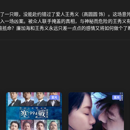
瞎了一只眼，没能赴约错过了爱人王秀义（高圆圆 饰）。这场意
卷入一场凶案。被众人联手掩盖的真相，与神秘而危险的王秀义
谁抵命？廉加海和王秀义永远只差一点点的感情又将如何做个了断
蓝光
蓝光