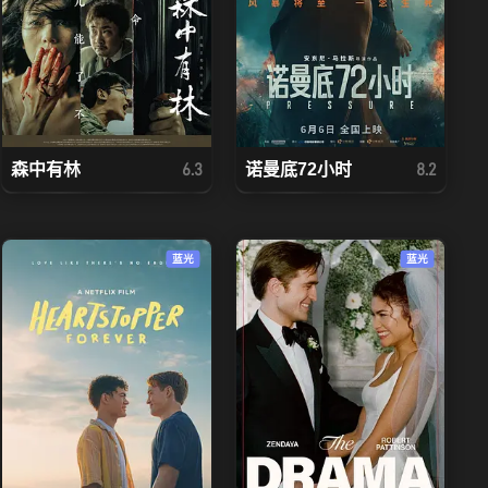
森中有林
诺曼底72小时
6.3
8.2
蓝光
蓝光