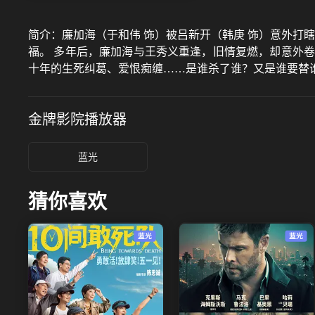
简介：
廉加海（于和伟 饰）被吕新开（韩庚 饰）意外打
福。 多年后，廉加海与王秀义重逢，旧情复燃，却意外
十年的生死纠葛、爱恨痴缠……是谁杀了谁？又是谁要替
金牌影院
播放器
蓝光
猜你喜欢
蓝光
蓝光