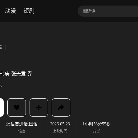
动漫
短剧
罪
韩庚
张天爱
乔
s
汉语普通话,国语
2026.05.23
1小时56分55秒
语言
上映时间
片长