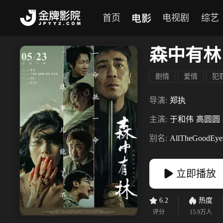
电影
首页
电视剧
综艺
森中有林
剧情
爱情
犯
导演:
郑执
主演:
于和伟
高圆圆
别名:
AllTheGoodEye
立即播放
6.2
热度
评分
15.9万
人