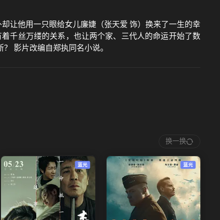
外却让他用一只眼给女儿廉婕（张天爱 饰）换来了一生的幸
有着千丝万缕的关系，也让两个家、三代人的命运开始了数
？ 影片改编自郑执同名小说。
换一换
蓝光
蓝光