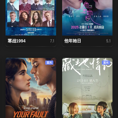
寒战1994
他年她日
7.1
5.1
蓝光
蓝光