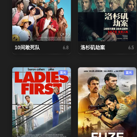
10间敢死队
洛杉矶劫案
6.8
6.5
蓝光
蓝光