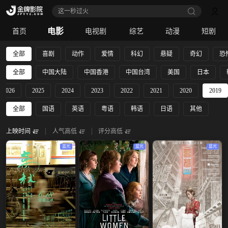
这一秒过火
电影
首页
电视剧
综艺
动漫
短剧
全部
喜剧
动作
爱情
科幻
悬疑
奇幻
恐
全部
中国大陆
中国香港
中国台湾
美国
日本
2026
2025
2024
2023
2022
2021
2020
2019
全部
国语
英语
粤语
韩语
日语
其他
上映时间
人气高低
评分高低
蓝光
蓝光
蓝光