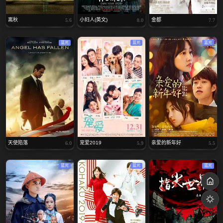
离秋
小妇人(英文)
金都
5.6
8.0
7.7
蓝光
蓝光
蓝光
天使陷落
宠爱2019
亲爱的新年好
6.0
5.9
5.5
蓝光
蓝光
蓝光