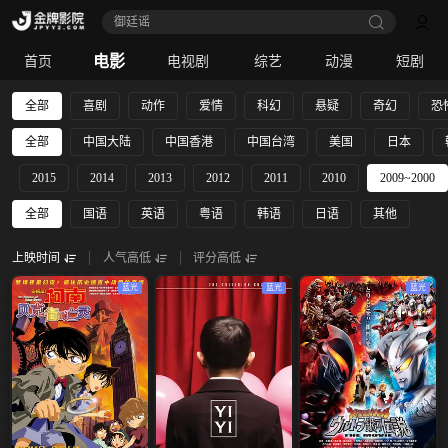
御廷谣‎
电影
首页
电视剧
综艺
动漫
短剧
全部
喜剧
动作
爱情
科幻
悬疑
奇幻
恐
全部
中国大陆
中国香港
中国台湾
美国
日本
2015
2014
2013
2012
2011
2010
2009~2000
全部
国语
英语
粤语
韩语
日语
其他
上映时间
人气高低
评分高低
蓝光
蓝光
蓝光