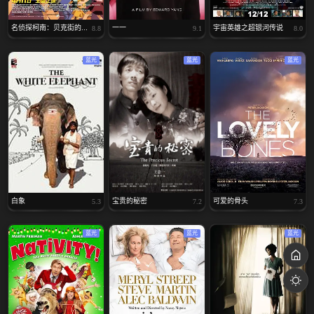
名侦探柯南：贝克街的...
一一
宇宙英雄之超银河传说
8.8
9.1
8.0
蓝光
蓝光
蓝光
白象
宝贵的秘密
可爱的骨头
5.3
7.2
7.3
蓝光
蓝光
蓝光