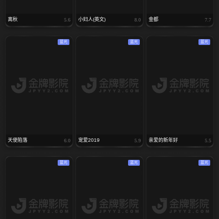
离秋
小妇人(英文)
金都
5.6
8.0
7.7
蓝光
蓝光
蓝光
天使陷落
宠爱2019
亲爱的新年好
6.0
5.9
5.5
蓝光
蓝光
蓝光