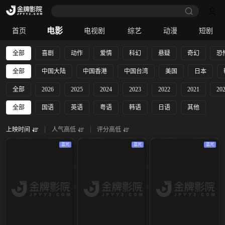
电影
首页
电视剧
综艺
动漫
短剧
全部
喜剧
动作
爱情
科幻
悬疑
奇幻
恐
全部
中国大陆
中国香港
中国台湾
美国
日本
全部
2026
2025
2024
2023
2022
2021
20
全部
国语
英语
粤语
韩语
日语
其他
上映时间
人气高低
评分高低
蓝光
蓝光
蓝光