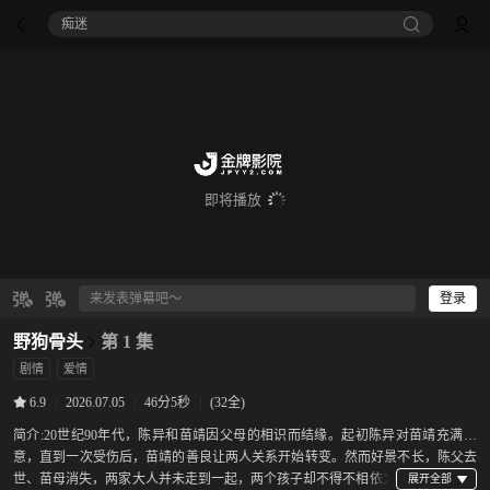
痴迷
即将播放
登录
野狗骨头
第 1 集
剧情
爱情
|
2026.07.05
|
46分5秒
|
(32全)
6.9
简介:
20世纪90年代，陈异和苗靖因父母的相识而结缘。起初陈异对苗靖充满敌
意，直到一次受伤后，苗靖的善良让两人关系开始转变。然而好景不长，陈父去
世、苗母消失，两家大人并未走到一起，两个孩子却不得不相依为