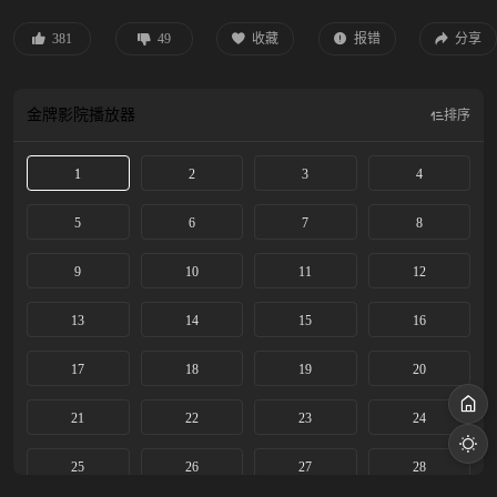
命。来到大学，苗靖勇敢告白，陈异却被卷入纵火案，成为关键证人，为保护苗
靖，他逼她离开了藤城，配合警方抓捕嫌犯。多年后，陈异经营着一家台球厅，
381
49
收藏
报错
分享
苗靖则为了好运物流的审计工作回到藤城。两人重逢，陈异因当年纵火案，对好
运老板张宾早就心存警惕，试图阻止苗靖前去工作未果。张宾的走私生意逐渐暴
露，为保护苗靖，陈异只能以身入局，两人并肩作战，配合警方对抗张宾。最
金牌影院
播放器
排序
终，张宾及其同伙受到法律制裁。身受重伤的陈异向苗靖告白，两人终成眷属。
该剧改编自小说《野狗骨头》。
1
2
3
4
5
6
7
8
9
10
11
12
13
14
15
16
17
18
19
20
21
22
23
24
25
26
27
28