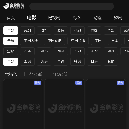
电影
首页
电视剧
综艺
动漫
短剧
全部
喜剧
动作
爱情
科幻
悬疑
奇幻
恐
全部
中国大陆
中国香港
中国台湾
美国
日本
全部
2026
2025
2024
2023
2022
2021
20
全部
国语
英语
粤语
韩语
日语
其他
上映时间
人气高低
评分高低
蓝光
蓝光
蓝光