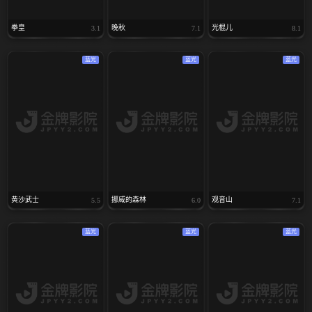
拳皇
晚秋
光棍儿
3.1
7.1
8.1
蓝光
蓝光
蓝光
黄沙武士
挪威的森林
观音山
5.5
6.0
7.1
蓝光
蓝光
蓝光