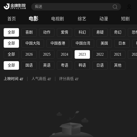
痴迷
电影
首页
电视剧
综艺
动漫
短剧
全部
喜剧
动作
爱情
科幻
悬疑
奇幻
恐
全部
中国大陆
中国香港
中国台湾
美国
日本
全部
2026
2025
2024
2023
2022
2021
20
全部
国语
英语
粤语
韩语
日语
其他
上映时间
人气高低
评分高低